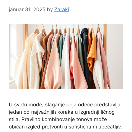
januar 31, 2025
by
Zaraki
U svetu mode, slaganje boja odeće predstavlja
jedan od najvažnijih koraka u izgradnji ličnog
stila. Pravilno kombinovanje tonova može
običan izgled pretvoriti u sofisticiran i upečatljiv,