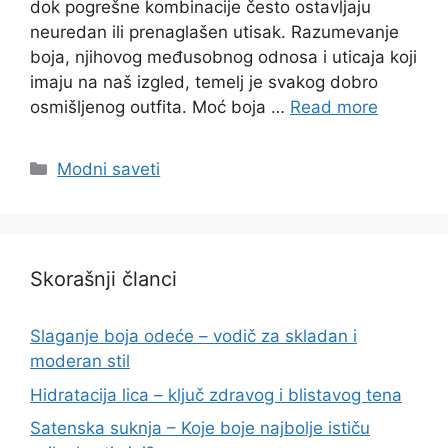
dok pogrešne kombinacije često ostavljaju
neuredan ili prenaglašen utisak. Razumevanje
boja, njihovog međusobnog odnosa i uticaja koji
imaju na naš izgled, temelj je svakog dobro
osmišljenog outfita. Moć boja …
Read more
Categories
Modni saveti
Skorašnji članci
Slaganje boja odeće – vodič za skladan i
moderan stil
Hidratacija lica – ključ zdravog i blistavog tena
Satenska suknja – Koje boje najbolje ističu