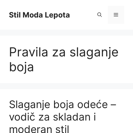
Skip
to
Stil Moda Lepota
Menu
content
Pravila za slaganje
boja
Slaganje boja odeće –
vodič za skladan i
moderan stil